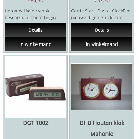
€
84,50
€
37,50
Herontwikkelde versie
Garde Start Digital ClockEen
beschikbaar vanaf begin
nieuwe digitale klok van
2023 Na het wereldwijde
Garde de erkende...
Details
Details
succes van DGT XL...
In winkelmand
In winkelmand
DGT 1002
BHB Houten klok
Mahonie