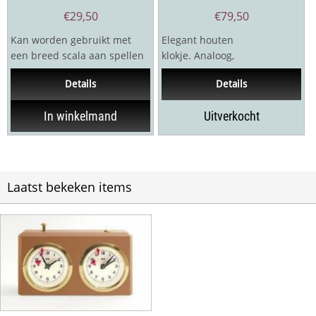
€
29,50
€
79,50
Kan worden gebruikt met
Elegant houten
een breed scala aan spellen
klokje. Analoog,
zoals schaken, dammen,
mahoniehout. Afmetingen:
Details
Details
dammen, poker en...
15x8x4 cm
In winkelmand
Uitverkocht
Laatst bekeken items