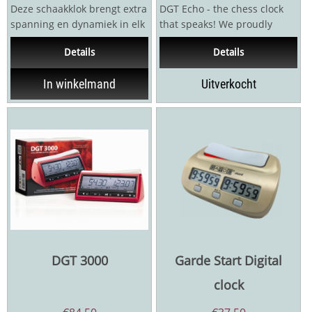
Deze schaakklok brengt extra
DGT Echo - the chess clock
spanning en dynamiek in elk
that speaks! We proudly
spel dat tussen twee spelers
announce the release of our
Details
Details
wordt...
latest...
In winkelmand
Uitverkocht
DGT 3000
Garde Start Digital
clock