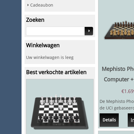
Cadeaubon
Zoeken
Winkelwagen
Uw winkelwagen is leeg
Mephisto Ph
Best verkochte artikelen
Computer +
€
1.69
De Mephisto Phoe
de UCI gebaseer
schaakcomputer,
I
Details
biedt tot...