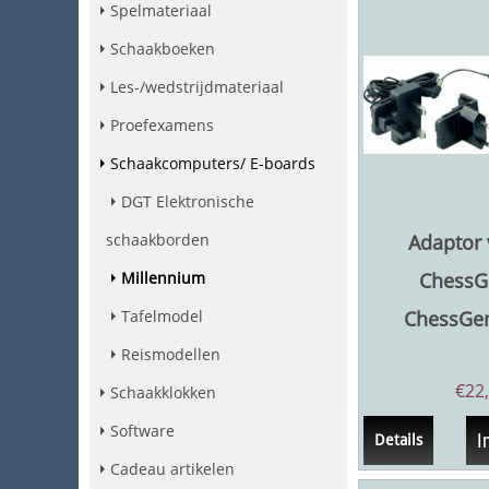
Spelmateriaal
Schaakboeken
Les-/wedstrijdmateriaal
Proefexamens
Schaakcomputers/ E-boards
DGT Elektronische
Adaptor 
schaakborden
ChessG
Millennium
ChessGen
Tafelmodel
Reismodellen
€
22
Schaakklokken
Software
I
Details
Cadeau artikelen