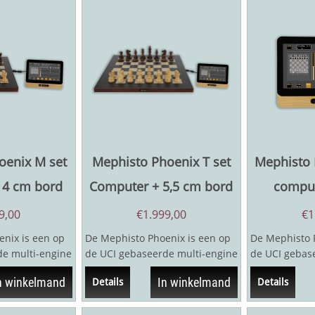
oenix M set
Mephisto Phoenix T set
Mephisto 
 4 cm bord
Computer + 5,5 cm bord
compu
9,00
€
1.999,00
€
1
nix is een op
De Mephisto Phoenix is een op
De Mephisto 
de multi-engine
de UCI gebaseerde multi-engine
de UCI gebas
 die toegang
schaakcomputer, die toegang
schaakcomput
n winkelmand
In winkelmand
Details
Details
biedt tot...
biedt tot...