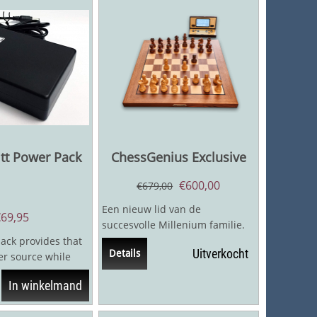
tt Power Pack
ChessGenius Exclusive
€
600,00
€
679,00
Een nieuw lid van de
€
69,95
succesvolle Millenium familie.
Een noten houten bord met
pack provides that
Uitverkocht
Details
ingebouwde...
er source while
g or simply in
In winkelmand