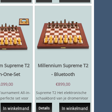
um Supreme T2
Millennium Supreme T2
-in-One-Set
- Bluetooth
.099,00
€
899,00
ournament All-in-
Supreme T2 Het elektronische
 perfecte set voor
schaakbord van je dromenVoor
graag schaakt op
iedereen die van schaken op
In winkelmand
In winkelmand
Details
een echt bord...