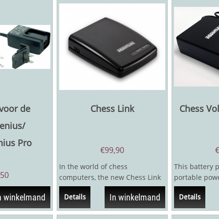
voor de
Chess Link
Chess Vol
enius/
ius Pro
€
99,90
In the world of chess
This battery 
,50
computers, the new Chess Link
portable pow
Module (= CL-Module), which
you're campin
n winkelmand
In winkelmand
Details
Details
can be connected to...
the...