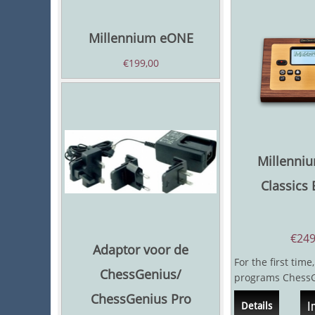
Millennium eONE
€
199,00
Millenni
Classics
€
249
Adaptor voor de
For the first time
ChessGenius/
programs ChessG
King could be c
ChessGenius Pro
I
Details
one...