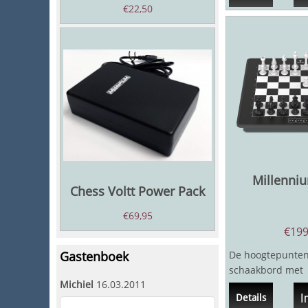
€
22,50
Millenni
Chess Voltt Power Pack
€
69,95
€
199
Gastenboek
De hoogtepunten
schaakbord met
Michiel
16.03.2011
volautomatische 
I
Details
LED's in het...