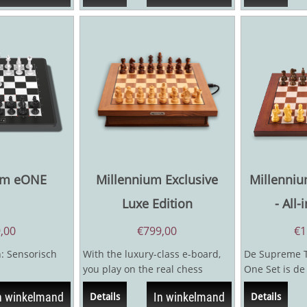
um eONE
Millennium Exclusive
Millenni
Luxe Edition
- All
,00
€
799,00
€
1
: Sensorisch
With the luxury-class e-board,
De Supreme T
you play on the real chess
One Set is de
zetdetectie. 81
board with chess apps or online
iedereen die 
n winkelmand
In winkelmand
Details
Details
on...
een echt...