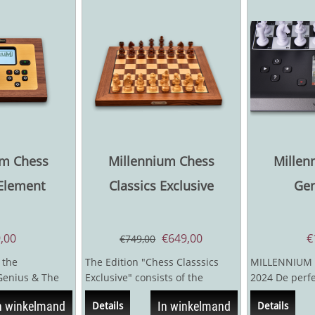
um Chess
Millennium Chess
Millen
 Element
Classics Exclusive
Gen
,00
€
649,00
€
€
749,00
, the
The Edition "Chess Classsics
MILLENNIUM 
enius & The
Exclusive" consists of the
2024 De perfe
ombined in
Millennium Exclusive sensory
voor alle sch
n winkelmand
In winkelmand
Details
Details
chessboard...
Met...