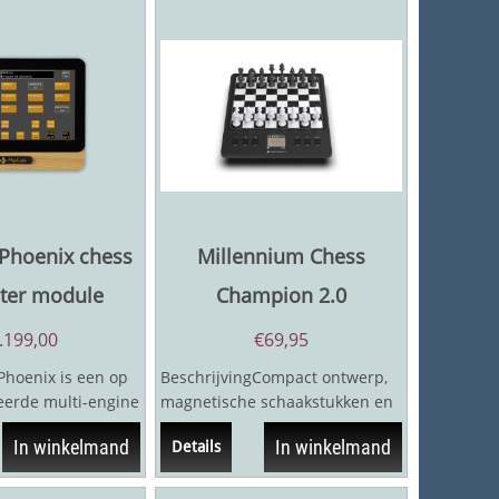
Phoenix chess
Millennium Chess
ter module
Champion 2.0
.199,00
€
69,95
Phoenix is een op
BeschrijvingCompact ontwerp,
eerde multi-engine
magnetische schaakstukken en
er, die toegang
de mogelijkheid om tot 3
In winkelmand
In winkelmand
Details
partijen op te...