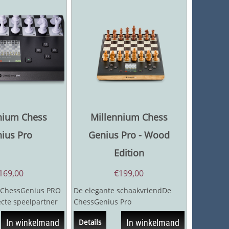
nium Chess
Millennium Chess
ius Pro
Genius Pro - Wood
Edition
169,00
€
199,00
ChessGenius PRO
De elegante schaakvriendDe
cte speelpartner
ChessGenius Pro
aakliefhebbers.
schaakcomputer is de ideale
In winkelmand
In winkelmand
Details
speelkunstenaar voor alle...