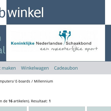
t maken
Winkelwagen
Cadeaubon
mputers/ E-boards
/
Millennium
an de
16
artikelen).
Resultaat:
1