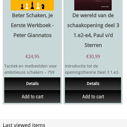
Beter Schaken, Je
De wereld van de
Eerste Werkboek -
schaakopening deel 3
Peter Giannatos
1.e2-e4, Paul v/d
Sterren
€
24,95
€
30,99
Tactiek en matbeelden voor
Introductie tot de
ambitieuze schakers – 759
openingstheorie Deel 3 1.e2-
Praktische PuzzelsDit
e4 Uitgever: Tirion, 2006 296
Details
Details
werkboek is een...
pagina's
Add to cart
Add to cart
Last viewed items