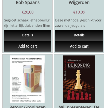
Rob Spaans
Wijgerden
€
20,00
€
19,99
Gegroet schaakliefhebber!Er
Deze methode, geschikt voor
zijn letterlijk duizenden films
zowel de jeugd als
waarin ons geliefde
volwassenen, leert de lezer
Details
Details
schaakspel...
(en doener!) op een...
Add to cart
Add to cart
Retour Groningen
Wij presenteren: De