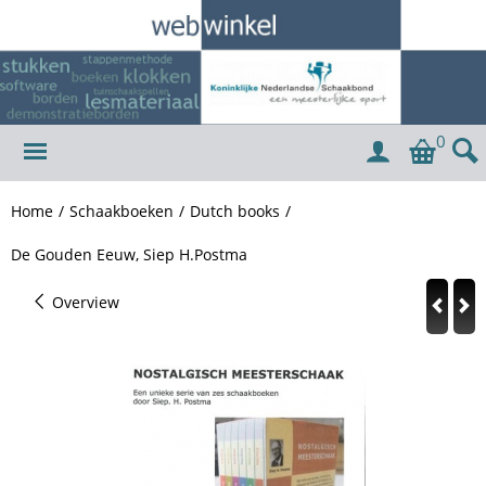
0
Home
/
Schaakboeken
/
Dutch books
/
De Gouden Eeuw, Siep H.Postma
Overview