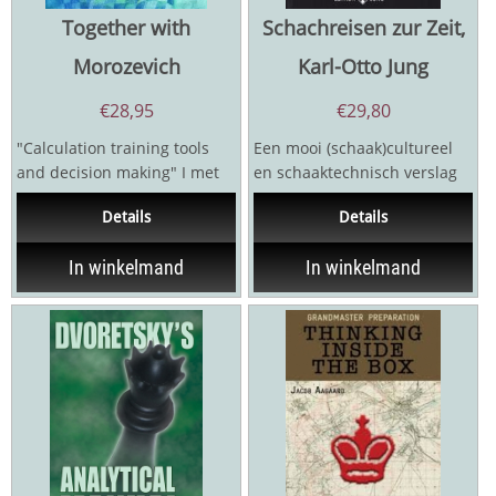
Together with
Schachreisen zur Zeit,
Morozevich
Karl-Otto Jung
€
28,95
€
29,80
"Calculation training tools
Een mooi (schaak)cultureel
and decision making" I met
en schaaktechnisch verslag
the author of this book for
van de roerige jaren
Details
Details
the first...
1990,1991,1992 in Moskou...
In winkelmand
In winkelmand