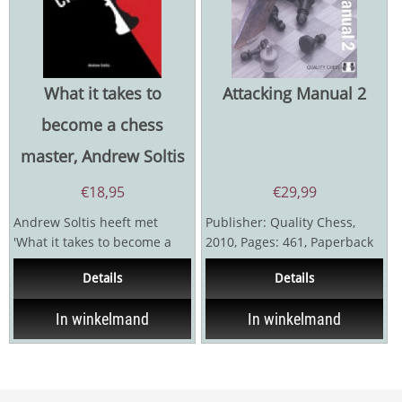
What it takes to
Attacking Manual 2
become a chess
master, Andrew Soltis
€
18,95
€
29,99
Andrew Soltis heeft met
Publisher: Quality Chess,
'What it takes to become a
2010, Pages: 461, Paperback
Chess Master' een boek
The old masters dealt only
Details
Details
geschreven voor...
with...
In winkelmand
In winkelmand