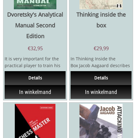
Dvoretsky's Analytical
Thinking inside the
Manual Second
box
Edition
€
32,95
€
29,99
It is very important for the
In Thinking Inside the
practical player to train his
Box Jacob Aagaard describes
or her ability, understand
his chess improvement
Details
Details
when to rely...
philosophy, developed...
In winkelmand
In winkelmand