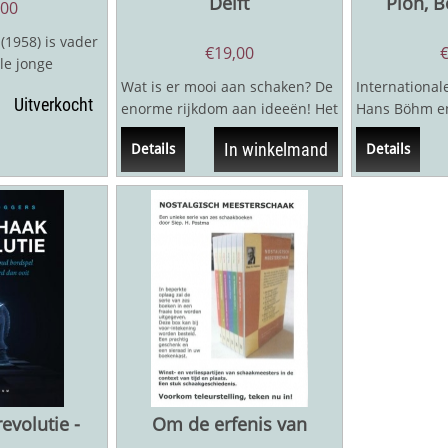
Delft
Pion, 
,00
(1958) is vader
€
19,00
le jonge
010 als
Wat is er mooi aan schaken? De
Internationa
Uitverkocht
enorme rijkdom aan ideeën! Het
Hans Böhm e
boek 'Schaakideeën' bevat...
geven met dit
In winkelmand
Details
Details
voor een...
evolutie -
Om de erfenis van