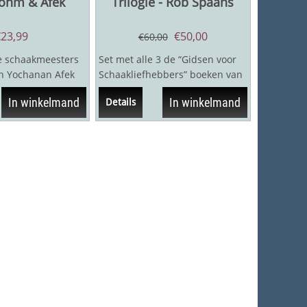
Böhm & Afek
Trilogie - Rob Spaans
€
23,99
€
50,00
€
60,00
le schaakmeesters
Set met alle 3 de “Gidsen voor
n Yochanan Afek
Schaakliefhebbers” boeken van
 boek de aftrap
Rob Spaans:- Anekdotengids
In winkelmand
In winkelmand
Details
voor...