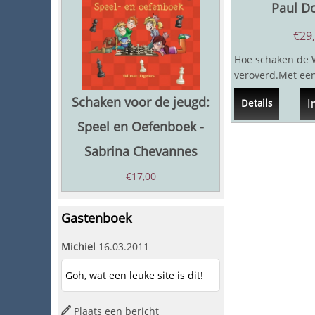
Paul D
€
29
Hoe schaken de 
veroverd.Met een
maar liefst 1500 
Schaken voor de jeugd:
I
Details
vrijwel...
Speel en Oefenboek -
Sabrina Chevannes
€
17,00
Gastenboek
Michiel
16.03.2011
Goh, wat een leuke site is dit!
Plaats een bericht