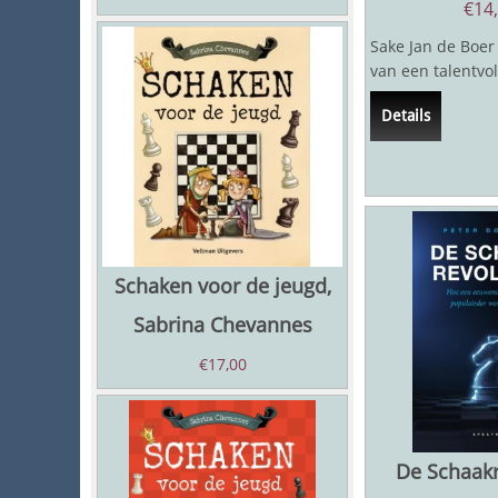
€
14
Sake Jan de Boer 
van een talentvol
schaker, die in 2
Details
zevenjarige...
Schaken voor de jeugd,
Sabrina Chevannes
€
17,00
De Schaakr