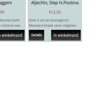
oggers
Aljechin, Siep H.Postma
,99
€
12,50
Wereld heeft
Deel 6 uit de Nostalgisch
 historie van
Meesterschaak serie Uitgever:
jaar is schaken
Swell publishers, 2012
n winkelmand
In winkelmand
Details
Auteur: Siep...