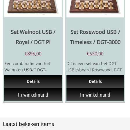
Set Walnoot USB /
Set Rosewood USB /
Royal / DGT Pi
Timeless / DGT-3000
€
895,00
€
630,00
Een combinatie van het
Dit is een set van het DGT
Walnoten USB-C DGT-
USB e-board Rosewood, DGT
schaakbord de Royal
Royal stukken en een DGT
Details
Details
schaakstukken en de DGT
3000...
Pi...
In winkelmand
In winkelmand
Laatst bekeken items