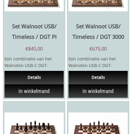
Set Walnoot USB/
Set Walnoot USB/
Timeless / DGT PI
Timeless / DGT 3000
€
845,00
€
675,00
Een combinatie van het
Een combinatie van het
Walnoten USB-C DGT-
Walnoten USB-C DGT-
schaakbord, de Timeless
schaakbord en de Timeless
Details
Details
schaakstukken en de DGT
schaakstukken en de DGT
Pi...
3000...
In winkelmand
In winkelmand