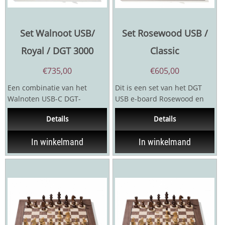
Set Walnoot USB/
Set Rosewood USB /
Royal / DGT 3000
Classic
€
735,00
€
605,00
Een combinatie van het
Dit is een set van het DGT
Walnoten USB-C DGT-
USB e-board Rosewood en
schaakbord en de Royal
DGT Classic stukken Het DGT
Details
Details
schaakstukken. Het bord:
Elektronisch...
De...
In winkelmand
In winkelmand