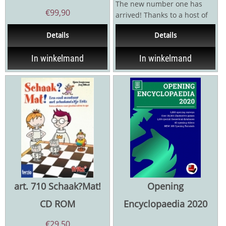
The new number one has
€
99,90
arrived! Thanks to a host of
extensive improvements and
Details
Details
fine tweaking, the...
In winkelmand
In winkelmand
art. 710 Schaak?Mat!
Opening
CD ROM
Encyclopaedia 2020
€
29,50