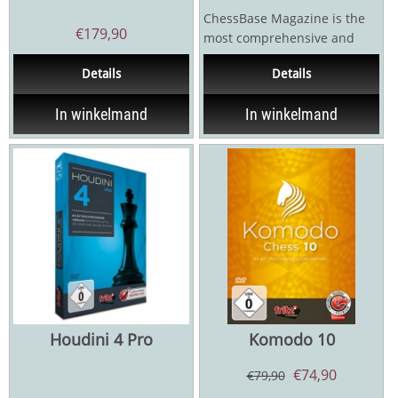
ChessBase Magazine is the
€
179,90
most comprehensive and
most sophisticated chess
Details
Details
magazine there is....
In winkelmand
In winkelmand
Houdini 4 Pro
Komodo 10
€
74,90
€
79,90