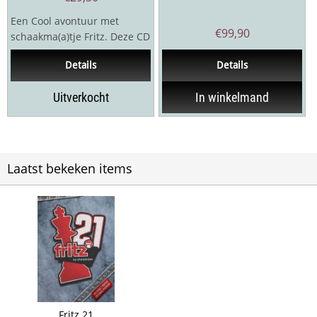
Een Cool avontuur met
€
99,90
schaakma(a)tje Fritz. Deze CD
is geschikt voor jonge
Details
Details
kinderen tot een...
Uitverkocht
In winkelmand
Laatst bekeken items
Fritz 21