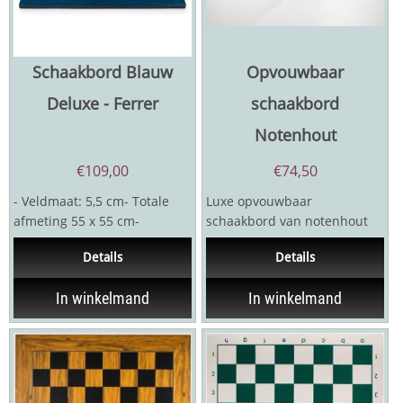
Schaakbord Blauw
Opvouwbaar
Deluxe - Ferrer
schaakbord
Notenhout
€
109,00
€
74,50
- Veldmaat: 5,5 cm- Totale
Luxe opvouwbaar
afmeting 55 x 55 cm-
schaakbord van notenhout
Gebeitst Essenhout en
en sycamore Met zwarte
Details
Details
gebeitst Esdoorn- 3
sierader. De onderkant is
sieraders...
bekleed...
In winkelmand
In winkelmand