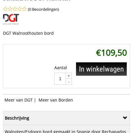
(0 Beoordelingen)
DGT Walnoothouten bord
€
109,50
Aantal
In winkelwagen
+
-
Meer van DGT
|
Meer van Borden
Beschrijving
Walnoten/Esdoorn bord gemaakt in Spanje door Rechapados