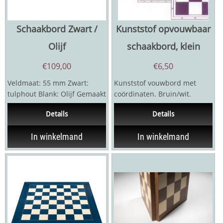
Schaakbord Zwart /
Kunststof opvouwbaar
Olijf
schaakbord, klein
€
109,00
€
6,50
Veldmaat: 55 mm Zwart:
Kunststof vouwbord met
tulphout Blank: Olijf Gemaakt
coördinaten. Bruin/wit.
door Ferrer Chess uit Spanje
veldgrootte 5 cm Geschikt
Details
Details
voor stukken maat...
In winkelmand
In winkelmand