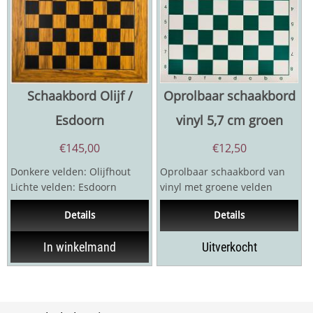
Schaakbord Olijf /
Oprolbaar schaakbord
Esdoorn
vinyl 5,7 cm groen
€
145,00
€
12,50
Donkere velden: Olijfhout
Oprolbaar schaakbord van
Lichte velden: Esdoorn
vinyl met groene velden
Afwerking: Mat Veldmaat 5,5
5,7 cm
Details
Details
cm, totale...
In winkelmand
Uitverkocht