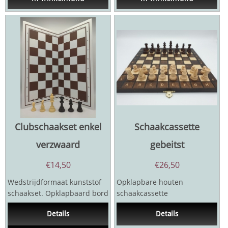
Clubschaakset enkel
Schaakcassette
verzwaard
gebeitst
€
14,50
€
26,50
Wedstrijdformaat kunststof
Opklapbare houten
schaakset. Opklapbaard bord
schaakcassette
met coördinaten, veldgrootte
veldgrootte bord 2,5 cm
Details
Details
5,7 cm,...
met...