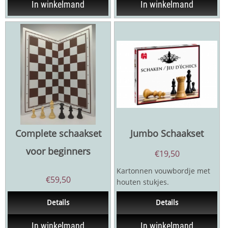
In winkelmand
In winkelmand
Complete schaakset
Jumbo Schaakset
voor beginners
€
19,50
Kartonnen vouwbordje met
€
59,50
houten stukjes.
Details
Details
In winkelmand
In winkelmand