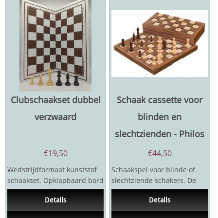
Clubschaakset dubbel
Schaak cassette voor
verzwaard
blinden en
slechtzienden - Philos
€
19,50
€
44,50
Wedstrijdformaat kunststof
Schaakspel voor blinde of
schaakset. Opklapbaard bord
slechtziende schakers. De
met coördinaten, veldgrootte
schaakstukken hebben
Details
Details
5,7 cm,...
onderaan een pin, die in...