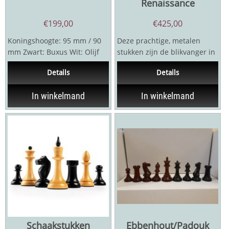
Renaissance
€
199,00
€
425,00
Koningshoogte: 95 mm / 90
Deze prachtige, metalen
mm Zwart: Buxus Wit: Olijf
stukken zijn de blikvanger in
Dubbel verzwaard In luxe
elke kamer. Gegoten en met
Details
Details
verpakking met...
de hand afgewerkt...
In winkelmand
In winkelmand
Schaakstukken
Ebbenhout/Padouk