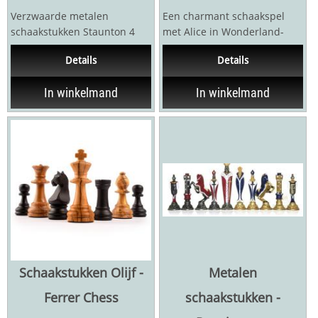
Verzwaarde metalen
Een charmant schaakspel
schaakstukken Staunton 4
met Alice in Wonderland-
Goud en zilver KH: 76 mm
thema van de Britse
Details
Details
Gewicht:...
fabrikant Berkeley Chess.
De...
In winkelmand
In winkelmand
Schaakstukken Olijf -
Metalen
Ferrer Chess
schaakstukken -