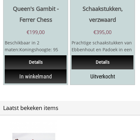
Queen's Gambit -
Schaakstukken,
Ferrer Chess
verzwaard
€
199,00
€
395,00
Beschikbaar in 2
Prachtige schaakstukken van
maten:Koningshoogte: 95
Ebbenhout en Padoek in een
mm / 90 mmZwart: BuxusWit:
luxe koffer. Dubbel
Details
Details
BuxusDubbel verzwaardIn...
verzwaard. Alle...
In winkelmand
Uitverkocht
Laatst bekeken items