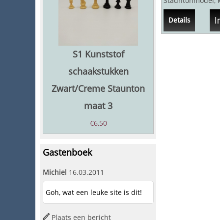
Stauntonmodel, 
93 mm, in plastic
I
Details
S1 Kunststof
schaakstukken
Zwart/Creme Staunton
maat 3
€
6,50
Gastenboek
Michiel
16.03.2011
Goh, wat een leuke site is dit!
Plaats een bericht