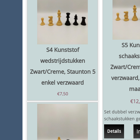
S5 Kun
S4 Kunststof
schaaks
wedstrijdstukken
Zwart/Crem
Zwart/Creme, Staunton 5
verzwaard,
enkel verzwaard
maa
€
7,50
€
12
Set dubbel verz
schaakstukken ge
gram. Staunton m
I
Details
Koningshoogte...