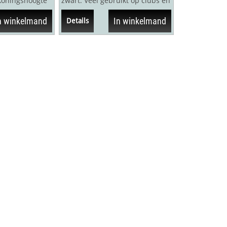
koningshoogte
zwart. Veel gebruikt op clubs en
 zakjes.
scholen in Duitsland. Voor...
n winkelmand
In winkelmand
Details