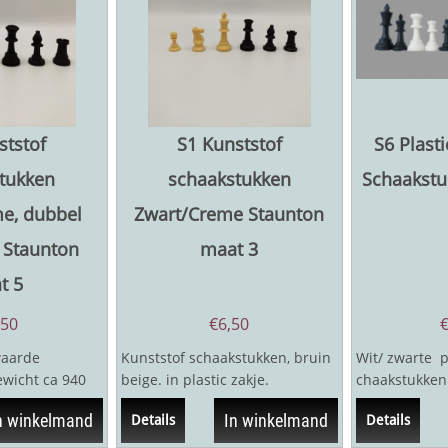
ststof
S1 Kunststof
S6 Plast
tukken
schaakstukken
Schaakstu
e, dubbel
Zwart/Creme Staunton
 Staunton
maat 3
t 5
,50
€
6,50
waarde
Kunststof schaakstukken, bruin
Wit/ zwarte p
wicht ca 940
beige. in plastic zakje.
chaakstukken.
aat 5,
Koningshoogte 7,6 cm (
verzwaard. K
n winkelmand
In winkelmand
Details
Details
staunton3)
mm