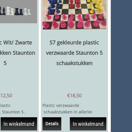
ic Wit/ Zwarte
S7 gekleurde plastic
kken Staunton
verzwaarde Staunton 5
5
schaakstukken
€
12,50
€
18,50
lastic
Plastic verzwaarde
 Staunton 5 ,
schaakstukken in allerlei
oningshoogte 93
vrolijke kleuren. Staunton 5;
In winkelmand
In winkelmand
Details
Koningshoogte 93...