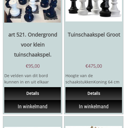
art 521. Ondergrond
Tuinschaakspel Groot
voor klein
tuinschaakspel.
€
95,00
€
475,00
De velden van dit bord
Hoogte van de
kunnen in en uit elkaar
schaakstukkenKoning 64 cm
geklkt worden. Veldgrootte
(diameter 24 cm)Dame 58
Details
Details
18 cm
cmLoper 56 cmPaard 48
cmToren 43...
In winkelmand
In winkelmand