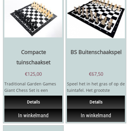
Compacte
BS Buitenschaakspel
tuinschaakset
€
125,00
€
67,50
Traditional Garden Games
Speel het in het gras of op de
Giant Chess Set is een
tuintafel. Het grootste
handige compacte kunststof
schaakstuk is 25 cm hoog.
Details
Details
schaakset voor...
Vereist een gezond...
In winkelmand
In winkelmand