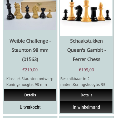
Weible Challenge -
Schaakstukken
Staunton 98 mm
Queen's Gambit -
(01563)
Ferrer Chess
€
219,00
€
199,00
- Klassiek Staunton ontwerp
Beschikbaar in 2
- Koningshoogte: 98 mm -
maten:Koningshoogte: 95
Palmhout / gebeitst
mm / 90 mmZwart: BuxusWit:
Details
Details
palmhout -...
BuxusDubbel verzwaardIn...
Uitverkocht
In winkelmand