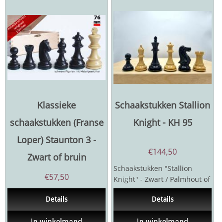
Klassieke
Schaakstukken Stallion
schaakstukken (Franse
Knight - KH 95
Loper) Staunton 3 -
€
144,50
Zwart of bruin
Schaakstukken "Stallion
€
57,50
Knight" - Zwart / Palmhout of
Acacia / Palmhout -
Details
Details
Koningshoogte 95...
In winkelmand
In winkelmand