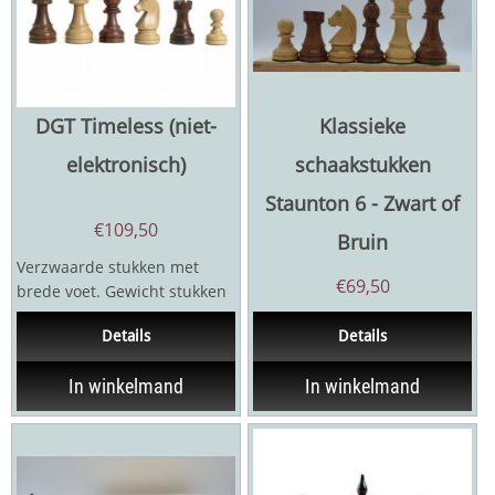
DGT Timeless (niet-
Klassieke
elektronisch)
schaakstukken
Staunton 6 - Zwart of
€
109,50
Bruin
Verzwaarde stukken met
€
69,50
brede voet. Gewicht stukken
870 gram Koningshoogte 9,5
Details
Details
cm Twee...
In winkelmand
In winkelmand