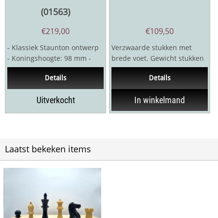
(01563)
€
219,00
€
109,50
- Klassiek Staunton ontwerp
Verzwaarde stukken met
- Koningshoogte: 98 mm -
brede voet. Gewicht stukken
Palmhout / gebeitst
870 gram Koningshoogte 9,5
Details
Details
palmhout -...
cm Twee...
Uitverkocht
In winkelmand
Laatst bekeken items