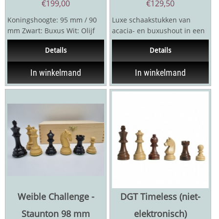
€
199,00
€
129,50
Koningshoogte: 95 mm / 90
Luxe schaakstukken van
mm Zwart: Buxus Wit: Olijf
acacia- en buxushout in een
Dubbel verzwaard In luxe
uitzonderlijk mooie
Details
Details
verpakking met...
Staunton-variant.Een...
In winkelmand
In winkelmand
Weible Challenge -
DGT Timeless (niet-
Staunton 98 mm
elektronisch)