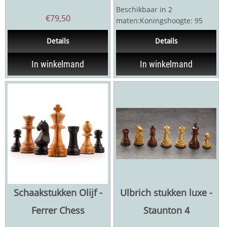
Beschikbaar in 2
€
79,50
maten:Koningshoogte: 95
mm / 90 mmZwart: BuxusWit:
Details
Details
BuxusDubbel verzwaardIn...
In winkelmand
In winkelmand
Schaakstukken Olijf -
Ulbrich stukken luxe -
Ferrer Chess
Staunton 4