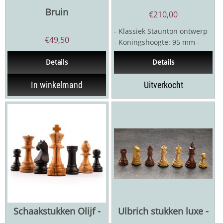
Bruin
€
210,00
- Klassiek Staunton ontwerp
€
49,50
- Koningshoogte: 95 mm -
Palmhout / gebeitst
Details
Details
palmhout - Dubbel...
In winkelmand
Uitverkocht
Schaakstukken Olijf -
Ulbrich stukken luxe -