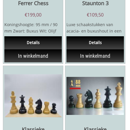
Ferrer Chess
Staunton 3
€
199,00
€
109,50
Koningshoogte: 95 mm / 90
Luxe schaakstukken van
mm Zwart: Buxus Wit: Olijf
acacia- en buxushout in een
Dubbel verzwaard In luxe
uitzonderlijk mooie
Details
Details
verpakking met...
Staunton-variant.Een...
In winkelmand
In winkelmand
Klassieke
Klassieke